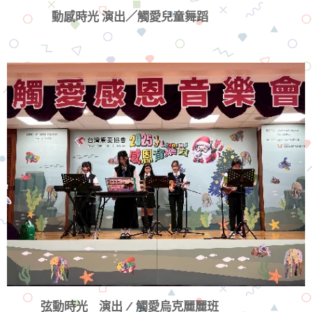
動感時光 演出／觸愛兒童舞蹈
弦動時光 演出 / 觸愛烏克麗麗班