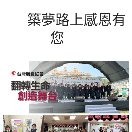
♥
築夢路上感恩有
您
♥