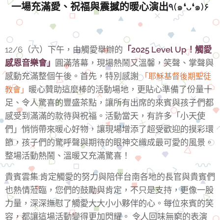
一場充滿愛、祝福與震撼的暖心演出
٩(๑❛ᴗ❛๑)۶
12/6（六）下午，由觸愛舉辦的
「2025 Level Up！觸愛
感恩音樂會」
圓滿落幕，現場熱鬧又溫馨，笑聲、掌聲與
感動充滿整個午後。首先，特別感謝
「耶穌基督後期聖徒
暖心贊助這麼棒的活動場地，更貼心準備了份量十
教會」
足、令人驚喜的豐盛茶點，讓所有出席的來賓與孩子們都
感受到滿滿的款待與祝福。活動當天，有許多「小天使
們」悄悄帶來暖心好物，讓現場增添了超受歡迎的摸彩環
節，孩子們的驚呼聲與期待的眼神交織成最可愛的風景。
整場活動熱鬧、溫暖又充滿驚喜！
貴賓雲集:肯定觸愛的努力與陪伴台南各地的長官與貴賓們
也熱情蒞臨，您們的鼓勵與肯定，不只是支持，更像一股
力量，深深撫慰了觸愛大大小小夥伴的心。每位來賓的笑
容，都讓這場活動變得更加閃耀。 令人回味無窮的表演