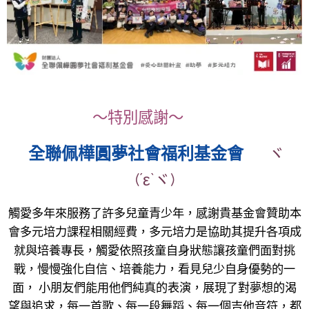
～特別感謝～
全聯佩樺圓夢社會福利基金會
♥ ヾ
(´ε`ヾ)
觸愛多年來服務了許多兒童青少年，感謝貴基金會贊助本
會多元培力課程相關經費，多元培力是協助其提升各項成
就與培養專長，觸愛依照孩童自身狀態讓孩童們面對挑
戰，慢慢強化自信、培養能力，看見兒少自身優勢的一
面， 小朋友們能用他們純真的表演，展現了對夢想的渴
望與追求，每一首歌、每一段舞蹈、每一個吉他音符，都