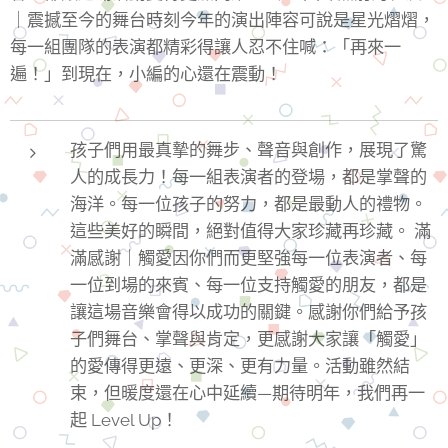
｜震撼至今的舞台時刻今年的演出陣容可說是星光熠熠，
每一組團隊的表演都精彩得讓人忍不住喊：「再來一
遍！」到現在，小編的心還在震動！
孩子們用最真摯的舞步、聲音與創作，展現了驚
人的成長力！每一組表演者的登場，都是掌聲的
海洋。每一位孩子的努力，都是最動人的禮物。
這些美好的瞬間，絕對值得大家珍藏再珍藏。 滿
滿感謝｜觸愛因你們而更堅強每一位表演者、每
一位到場的來賓、每一位支持觸愛的朋友，都是
讓這場音樂會得以成功的關鍵。感謝你們給予孩
子們舞台、掌聲與肯定，更感謝大家讓「觸愛」
的愛傳得更遠、更深、更有力量。活動雖然結
束，但暖度還在心中延續—期待明年，我們再一
起 Level Up！