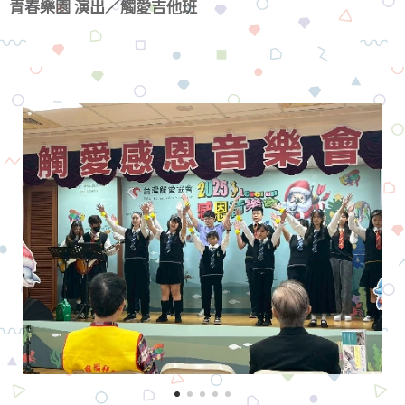
青春樂園 演出／觸愛吉他班