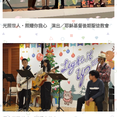
光照世人・照耀你我心 演出／耶穌基督後期聖徒教會