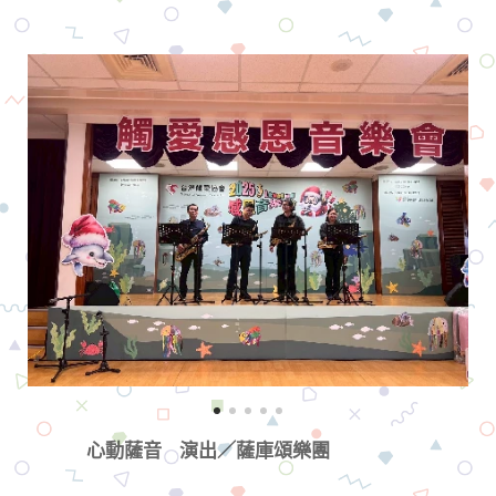
心動薩音 演出／薩庫頌樂團