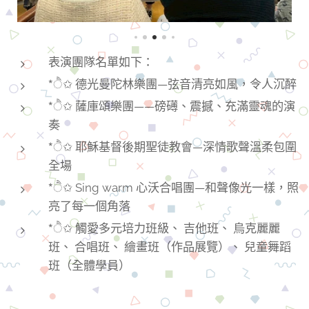
表演團隊名單如下：
*ੈ✩ 德光曼陀林樂團—弦音清亮如風，令人沉醉
*ੈ✩ 薩庫頌樂團——磅礡、震撼、充滿靈魂的演
奏
*ੈ✩ 耶穌基督後期聖徒教會—深情歌聲溫柔包圍
全場
*ੈ✩ Sing warm 心沃合唱團—和聲像光一樣，照
亮了每一個角落
*ੈ✩ 觸愛多元培力班級、 吉他班、 烏克麗麗
班、 合唱班、 繪畫班（作品展覽）、 兒童舞蹈
班（全體學員）