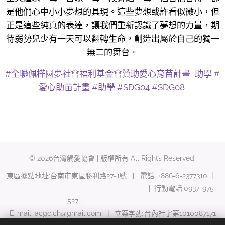
是他們心中小小夢想的具現。這些夢想或許看似微小，但
正是這些純真的表達，讓我們重新認識了夢想的力量，期
待弱勢兒少有一天可以翻轉生命，創造出屬於自己的獨一
無二的舞台。
#全聯佩樺圆夢社會福利基金會贊助愛心育苗計畫_助學 #
愛心助苗計畫 #助學 #SDG04 #SDG08
© 2026台灣觸愛協會 | 版權所有 All Rights Reserved.
東區據點地址:台南市東區勝利路27-1號 | 電話: +886‑6-2377310 ｜
| 行動電話:0937-975-
527 |
E-mail: acgc.ch@gmail.com ｜ 立案
台內社字第1010087171
字號: