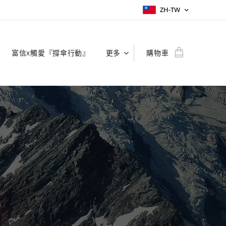
ZH-TW
富信x觸愛『撐傘行動』
更多
購物車