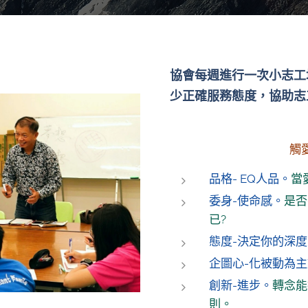
協會每週進行一次小志工
少正確服務態度，協助志
觸
品格- EQ人品。
當
委身-使命感。
是否
已?
態度-決定你的深度
企圖心-化被動為
創新-進步。
轉念能
則。