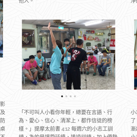
他人。
淨
影
及
「不可叫人小看你年輕，總要在言語、行
小
防
為、愛心、信心、清潔上，都作信徒的榜
了
桌
樣。」提摩太前書 4:12 每週六的小志工訓
漸
不
練，為的是讓愛延續，透過訓練、加上優勢
小