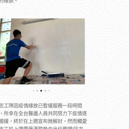
的樣貌。
志工隊因疫情緣故已暫緩服務一段時間
，所幸在全台醫護人員共同努力下疫情逐
趨緩，終於在上週宣布微解封，然而觸愛
志工於上週帶著滿腔熱血出任務囉!這次