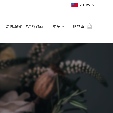
ZH-TW
富信x觸愛『撐傘行動』
更多
購物車