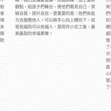
剝
觀點，給孩子們舞台，使他們看見自己、突
來
會
破自我、提升自信。更重要的是：他們有能
們
領
力去服務他人。可以將手心向上轉向下，從
近
未
受祝福到可以祝福人，是陪伴小志工後，最
牆
類
美最甜的幸福果實。
感
助
憶
了
。
分
用
面
心
發
了