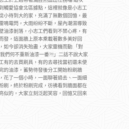
到觸愛協會北區據點，這裡就像是小志工
從小待到大的家，充滿了無數個回憶，最
雷鳴電閃，大雨紛紛不斷，屋內潮濕導致
壁油漆剝落，小志工們看到不禁心疼，有
而發，這面牆上原本乘載著數多美好回
，如今卻消失殆盡，大家靈機而動:「對
!我們何不重新油漆一番?!!」二話不說大家
工有的去買刷具，有的去尋找當初還未使
完的油漆，蓄勢待發後分工開始粉刷牆
，花了一個小時，一面聊著過去、一面細
粉刷，終於粉刷完成，彷彿看到牆面都在
亮似的，大家立刻泛起笑容，回憶又回來
!